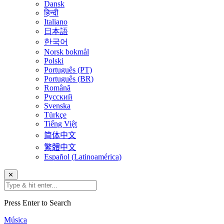
Dansk
हिन्दी
Italiano
日本語
한국어
Norsk bokmål
Polski
Português (PT)
Português (BR)
Română
Русский
Svenska
Türkçe
Tiếng Việt
简体中文
繁體中文
Español (Latinoamérica)
✕
Press Enter to Search
Música