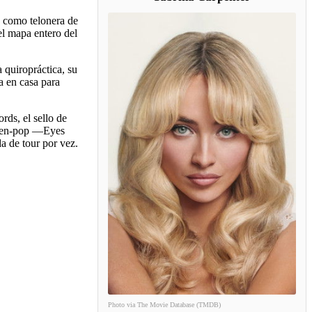
s como telonera de
el mapa entero del
a quiropráctica, su
a en casa para
ds, el sello de
 teen-pop —Eyes
a de tour por vez.
Photo via The Movie Database (TMDB)