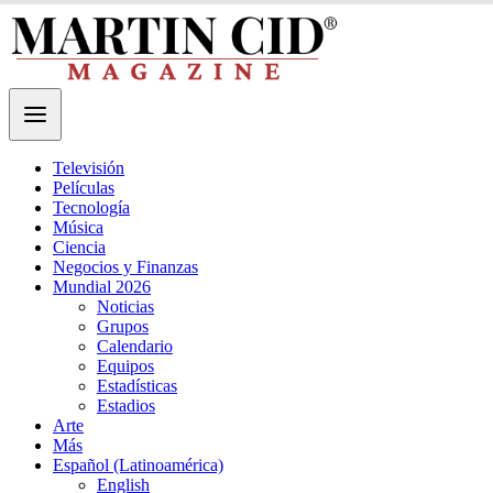
Televisión
Películas
Tecnología
Música
Ciencia
Negocios y Finanzas
Mundial 2026
Noticias
Grupos
Calendario
Equipos
Estadísticas
Estadios
Arte
Más
Español (Latinoamérica)
English