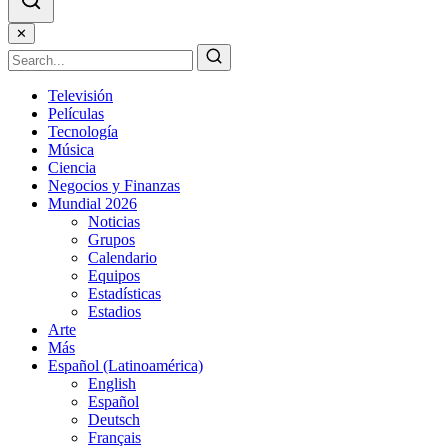
✕
Televisión
Películas
Tecnología
Música
Ciencia
Negocios y Finanzas
Mundial 2026
Noticias
Grupos
Calendario
Equipos
Estadísticas
Estadios
Arte
Más
Español (Latinoamérica)
English
Español
Deutsch
Français