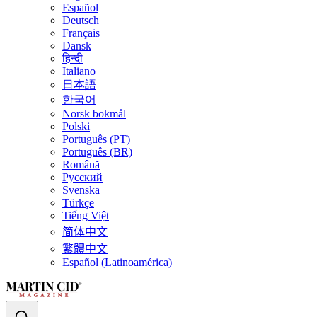
Español
Deutsch
Français
Dansk
हिन्दी
Italiano
日本語
한국어
Norsk bokmål
Polski
Português (PT)
Português (BR)
Română
Русский
Svenska
Türkçe
Tiếng Việt
简体中文
繁體中文
Español (Latinoamérica)