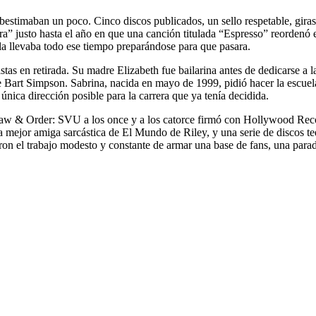
ubestimaban un poco. Cinco discos publicados, un sello respetable, gira
a” justo hasta el año en que una canción titulada “Espresso” reordenó 
la llevaba todo ese tiempo preparándose para que pasara.
stas en retirada. Su madre Elizabeth fue bailarina antes de dedicarse a l
 Bart Simpson. Sabrina, nacida en mayo de 1999, pidió hacer la escuel
 única dirección posible para la carrera que ya tenía decidida.
Law & Order: SVU a los once y a los catorce firmó con Hollywood Recor
 la mejor amiga sarcástica de El Mundo de Riley, y una serie de discos
n el trabajo modesto y constante de armar una base de fans, una parad