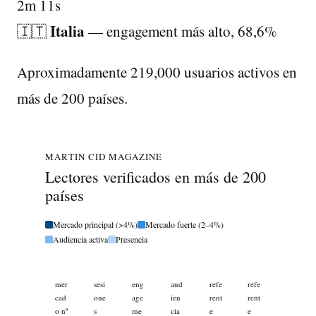
2m 11s
Italia
🇮🇹
— engagement más alto, 68,6%
Aproximadamente 219,000 usuarios activos en
más de 200 países.
MARTIN CID MAGAZINE
Lectores verificados en más de 200
países
Mercado principal (>4%)
Mercado fuerte (2–4%)
Audiencia activa
Presencia
mer
sesi
eng
aud
refe
refe
cad
one
age
ien
rent
rent
o nº
s
me
cia
e
e