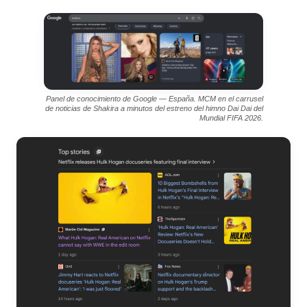
Panel de conocimiento de Google — España. MCM en el carrusel
de noticias de Shakira a minutos del estreno del himno Dai Dai del
Mundial FIFA 2026.