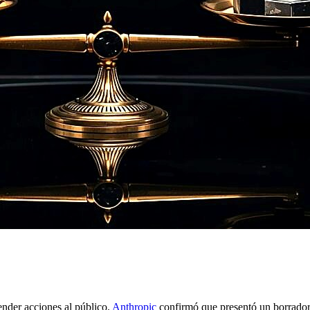
ender acciones al público.
Anthropic
confirmó que presentó un borrador 