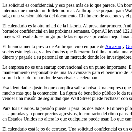
La solicitud es confidencial, y eso pesa más de lo que parece. Un borrad
internos que muestra un folleto normal. Anthropic se prepara para Wall
salga una versión abierta del documento. El número de acciones y el pr
El calendario es la otra mitad de la historia. Al presentar primero, A
borrador confidencial en las próximas semanas. OpenAI levantó 122.
mayor. El resultado es un grupo de las empresas privadas mejor financ
El financiamiento previo de Anthropic vino en parte de
Amazon
y
Go
socios estratégicos, y a los fondos que lideraron la última ronda, una
dinero y pagarle a su personal en un mercado donde los investigadores
La empresa no es una startup convencional en un punto importante. Es 
mantenimiento responsable de una IA avanzada para el beneficio de 
sobre la idea de frenar donde sus rivales aceleraban.
Esa identidad es justo lo que complica salir a bolsa. Una empresa que c
mucho más que la contención. La figura de beneficio público le da res
vender una misión de seguridad que Wall Street puede rechazar con su 
Para los usuarios, la presión puede ir para los dos lados. El dinero 
las apuradas y a poner precios agresivos, lo contrario del ritmo paus
en Estados Unidos no altera lo que cualquiera puede usar. Lo que cambi
El calendario está lejos de cerrarse. Una solicitud confidencial es u