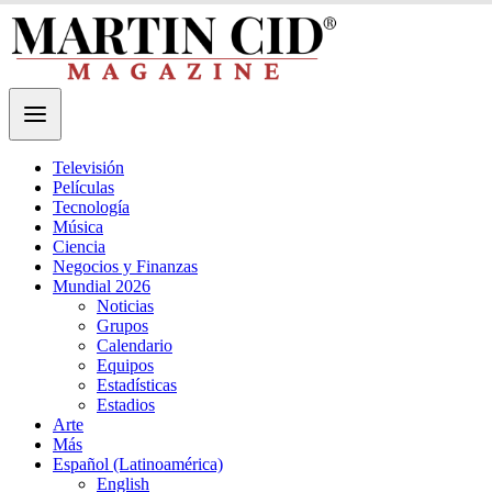
Televisión
Películas
Tecnología
Música
Ciencia
Negocios y Finanzas
Mundial 2026
Noticias
Grupos
Calendario
Equipos
Estadísticas
Estadios
Arte
Más
Español (Latinoamérica)
English