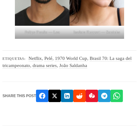
Felipe Frazão — Leo
Isadora Ruppert — Soninha
Netflix
,
Pelé
,
1970 World Cup
,
Brasil 70: La saga del
ETIQUETAS:
tricampeonato
,
drama series
,
João Saldanha
SHARE THIS POST