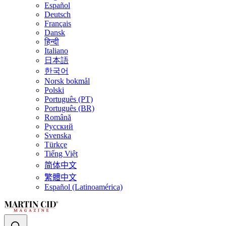
Español
Deutsch
Français
Dansk
हिन्दी
Italiano
日本語
한국어
Norsk bokmål
Polski
Português (PT)
Português (BR)
Română
Русский
Svenska
Türkçe
Tiếng Việt
简体中文
繁體中文
Español (Latinoamérica)