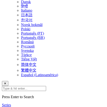
Dansk
हिन्दी
Italiano
日本語
한국어
Norsk bokmål
Polski
Português (PT)
Português (BR)
Română
Русский
Svenska
Türkçe
Tiếng Việt
简体中文
繁體中文
Español (Latinoamérica)
✕
Press Enter to Search
Series