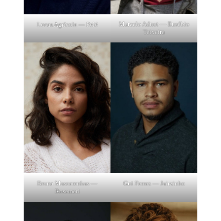
Marcelo Adnet — Eusébio
Lucas Agrícola — Pelé
Teixeira
Bruna Mascarenhas —
Gui Ferraz — Jairzinho
Rosemeri