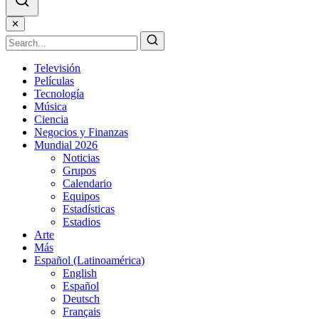
✕
Televisión
Películas
Tecnología
Música
Ciencia
Negocios y Finanzas
Mundial 2026
Noticias
Grupos
Calendario
Equipos
Estadísticas
Estadios
Arte
Más
Español (Latinoamérica)
English
Español
Deutsch
Français