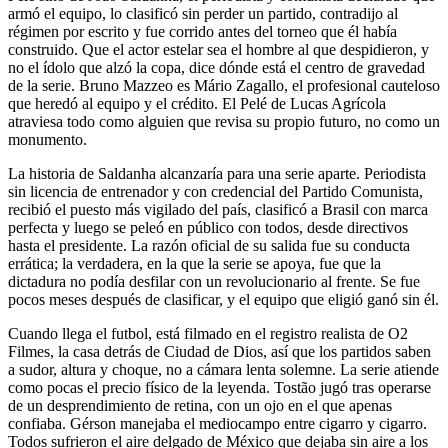
armó el equipo, lo clasificó sin perder un partido, contradijo al
régimen por escrito y fue corrido antes del torneo que él había
construido. Que el actor estelar sea el hombre al que despidieron, y
no el ídolo que alzó la copa, dice dónde está el centro de gravedad
de la serie. Bruno Mazzeo es Mário Zagallo, el profesional cauteloso
que heredó al equipo y el crédito. El Pelé de Lucas Agrícola
atraviesa todo como alguien que revisa su propio futuro, no como un
monumento.
La historia de Saldanha alcanzaría para una serie aparte. Periodista
sin licencia de entrenador y con credencial del Partido Comunista,
recibió el puesto más vigilado del país, clasificó a Brasil con marca
perfecta y luego se peleó en público con todos, desde directivos
hasta el presidente. La razón oficial de su salida fue su conducta
errática; la verdadera, en la que la serie se apoya, fue que la
dictadura no podía desfilar con un revolucionario al frente. Se fue
pocos meses después de clasificar, y el equipo que eligió ganó sin él.
Cuando llega el futbol, está filmado en el registro realista de O2
Filmes, la casa detrás de Ciudad de Dios, así que los partidos saben
a sudor, altura y choque, no a cámara lenta solemne. La serie atiende
como pocas el precio físico de la leyenda. Tostão jugó tras operarse
de un desprendimiento de retina, con un ojo en el que apenas
confiaba. Gérson manejaba el mediocampo entre cigarro y cigarro.
Todos sufrieron el aire delgado de México que dejaba sin aire a los