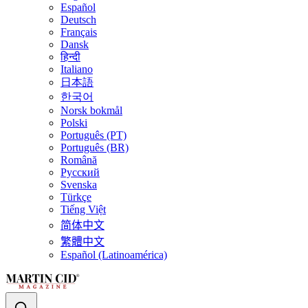
Español
Deutsch
Français
Dansk
हिन्दी
Italiano
日本語
한국어
Norsk bokmål
Polski
Português (PT)
Português (BR)
Română
Русский
Svenska
Türkçe
Tiếng Việt
简体中文
繁體中文
Español (Latinoamérica)