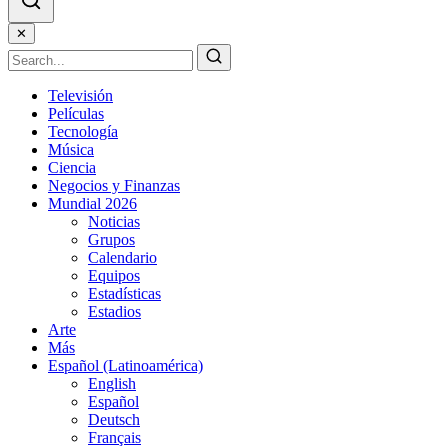
✕
Televisión
Películas
Tecnología
Música
Ciencia
Negocios y Finanzas
Mundial 2026
Noticias
Grupos
Calendario
Equipos
Estadísticas
Estadios
Arte
Más
Español (Latinoamérica)
English
Español
Deutsch
Français