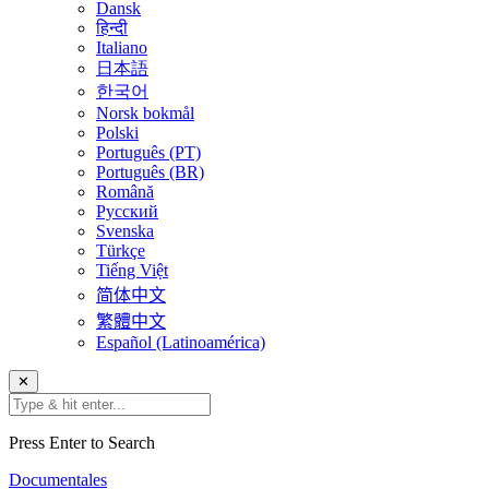
Dansk
हिन्दी
Italiano
日本語
한국어
Norsk bokmål
Polski
Português (PT)
Português (BR)
Română
Русский
Svenska
Türkçe
Tiếng Việt
简体中文
繁體中文
Español (Latinoamérica)
✕
Press Enter to Search
Documentales