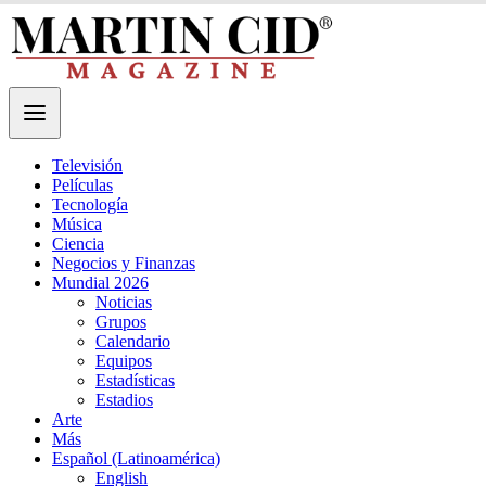
Televisión
Películas
Tecnología
Música
Ciencia
Negocios y Finanzas
Mundial 2026
Noticias
Grupos
Calendario
Equipos
Estadísticas
Estadios
Arte
Más
Español (Latinoamérica)
English