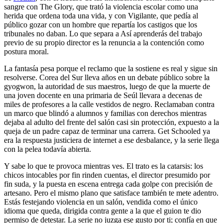
sangre con The Glory, que trató la violencia escolar como una
herida que ordena toda una vida, y con Vigilante, que pedía al
público gozar con un hombre que repartía los castigos que los
tribunales no daban. Lo que separa a Así aprenderás del trabajo
previo de su propio director es la renuncia a la contención como
postura moral.
La fantasía pesa porque el reclamo que la sostiene es real y sigue sin
resolverse. Corea del Sur lleva años en un debate público sobre la
gyogwon, la autoridad de sus maestros, luego de que la muerte de
una joven docente en una primaria de Seúl llevara a decenas de
miles de profesores a la calle vestidos de negro. Reclamaban contra
un marco que blindó a alumnos y familias con derechos mientras
dejaba al adulto del frente del salón casi sin protección, expuesto a la
queja de un padre capaz de terminar una carrera. Get Schooled ya
era la respuesta justiciera de internet a ese desbalance, y la serie llega
con la pelea todavía abierta.
Y sabe lo que te provoca mientras ves. El trato es la catarsis: los
chicos intocables por fin rinden cuentas, el director presumido por
fin suda, y la puesta en escena entrega cada golpe con precisión de
artesano. Pero el mismo plano que satisface también te mete adentro.
Estás festejando violencia en un salón, vendida como el único
idioma que queda, dirigida contra gente a la que el guion te dio
permiso de detestar. La serie no juzga ese gusto por ti; confía en que