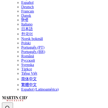
Español
Deutsch
Français
Dansk
हिन्दी
Italiano
日本語
한국어
Norsk bokmål
Polski
Português (PT)
Português (BR)
Română
Русский
Svenska
Türkçe
Tiếng Việt
简体中文
繁體中文
Español (Latinoamérica)