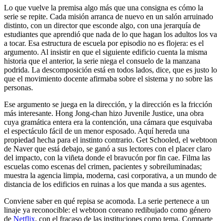
Lo que vuelve la premisa algo más que una consigna es cómo la
serie se repite. Cada misión arranca de nuevo en un salón arruinado
distinto, con un director que esconde algo, con una jerarquía de
estudiantes que aprendió que nada de lo que hagan los adultos los va
a tocar. Esa estructura de escuela por episodio no es flojera: es el
argumento. Al insistir en que el siguiente edificio cuenta la misma
historia que el anterior, la serie niega el consuelo de la manzana
podrida. La descomposición está en todos lados, dice, que es justo lo
que el movimiento docente afirmaba sobre el sistema y no sobre las
personas.
Ese argumento se juega en la dirección, y la dirección es la fricción
más interesante. Hong Jong-chan hizo Juvenile Justice, una obra
cuya gramática entera era la contención, una cámara que esquivaba
el espectáculo fácil de un menor esposado. Aquí hereda una
propiedad hecha para el instinto contrario. Get Schooled, el webtoon
de Naver que está debajo, se ganó a sus lectores con el placer claro
del impacto, con la viñeta donde el bravucón por fin cae. Filma las
escuelas como escenas del crimen, pacientes y sobreiluminadas;
muestra la agencia limpia, moderna, casi corporativa, a un mundo de
distancia de los edificios en ruinas a los que manda a sus agentes.
Conviene saber en qué repisa se acomoda. La serie pertenece a un
linaje ya reconocible: el webtoon coreano redibujado como género
de
Netflix
, con el fracaso de las instituciones como tema. Comparte