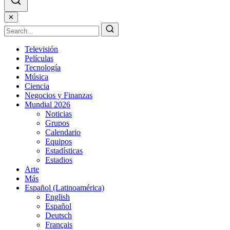
✕
Televisión
Películas
Tecnología
Música
Ciencia
Negocios y Finanzas
Mundial 2026
Noticias
Grupos
Calendario
Equipos
Estadísticas
Estadios
Arte
Más
Español (Latinoamérica)
English
Español
Deutsch
Français