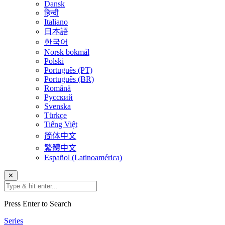
Dansk
हिन्दी
Italiano
日本語
한국어
Norsk bokmål
Polski
Português (PT)
Português (BR)
Română
Русский
Svenska
Türkçe
Tiếng Việt
简体中文
繁體中文
Español (Latinoamérica)
✕
Press Enter to Search
Series