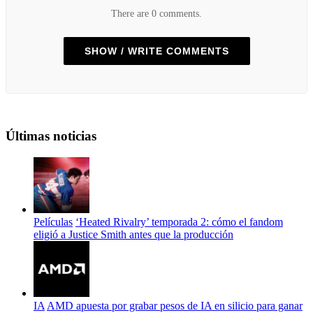
There are 0 comments.
SHOW / WRITE COMMENTS
Últimas noticias
Películas
‘Heated Rivalry’ temporada 2: cómo el fandom
eligió a Justice Smith antes que la producción
IA
AMD apuesta por grabar pesos de IA en silicio para ganar