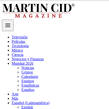
Televisión
Películas
Tecnología
Música
Ciencia
Negocios y Finanzas
Mundial 2026
Noticias
Grupos
Calendario
Equipos
Estadísticas
Estadios
Arte
Más
Español (Latinoamérica)
English