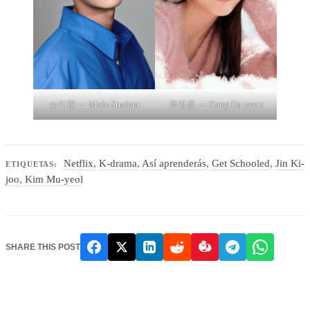
소이한 — Male Student
유영은 — Kang Da-yeon
Netflix
,
K-drama
,
Así aprenderás
,
Get Schooled
,
Jin Ki-
ETIQUETAS:
joo
,
Kim Mu-yeol
SHARE THIS POST