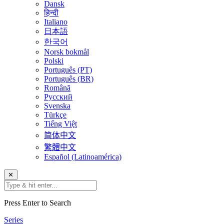
Dansk
हिन्दी
Italiano
日本語
한국어
Norsk bokmål
Polski
Português (PT)
Português (BR)
Română
Русский
Svenska
Türkçe
Tiếng Việt
简体中文
繁體中文
Español (Latinoamérica)
✕
Press Enter to Search
Series