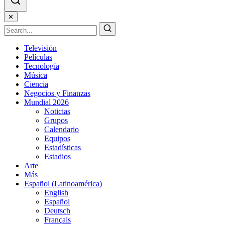
✕
Televisión
Películas
Tecnología
Música
Ciencia
Negocios y Finanzas
Mundial 2026
Noticias
Grupos
Calendario
Equipos
Estadísticas
Estadios
Arte
Más
Español (Latinoamérica)
English
Español
Deutsch
Français