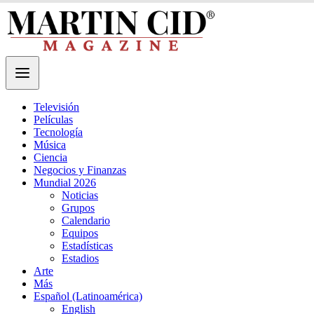
Televisión
Películas
Tecnología
Música
Ciencia
Negocios y Finanzas
Mundial 2026
Noticias
Grupos
Calendario
Equipos
Estadísticas
Estadios
Arte
Más
Español (Latinoamérica)
English