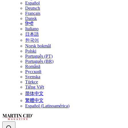
Español
Deutsch
Français
Dansk
हिन्दी
Italiano
日本語
한국어
Norsk bokmål
Polski
Português (PT)
Português (BR)
Română
Русский
Svenska
Türkçe
Tiếng Việt
简体中文
繁體中文
Español (Latinoamérica)