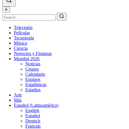
✕
Televisión
Películas
Tecnología
Música
Ciencia
Negocios y Finanzas
Mundial 2026
Noticias
Grupos
Calendario
Equipos
Estadísticas
Estadios
Arte
Más
Español (Latinoamérica)
English
Español
Deutsch
Français