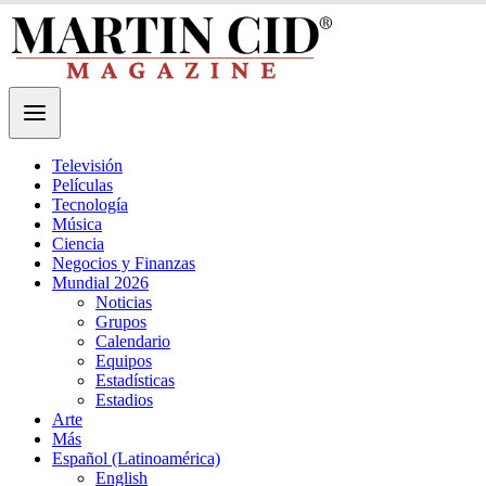
Televisión
Películas
Tecnología
Música
Ciencia
Negocios y Finanzas
Mundial 2026
Noticias
Grupos
Calendario
Equipos
Estadísticas
Estadios
Arte
Más
Español (Latinoamérica)
English