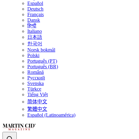
Español
Deutsch
Français
Dansk
हिन्दी
Italiano
日本語
한국어
Norsk bokmål
Polski
Português (PT)
Português (BR)
Română
Русский
Svenska
Türkçe
Tiếng Việt
简体中文
繁體中文
Español (Latinoamérica)