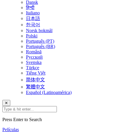
Dansk
हिन्दी
Italiano
日本語
한국어
Norsk bokmål
Polski
Português (PT)
Português (BR)
Română
Русский
Svenska
Türkçe
Tiếng Việt
简体中文
繁體中文
Español (Latinoamérica)
✕
Press Enter to Search
Películas