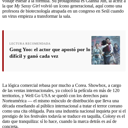
voltaje estelar a la fórmula. Su protagonista es Gianna Jun, la actriz a
la que
My Sassy Girl
volvió un ícono generacional, aquí como una
profesora de biotecnología atrapada en un congreso en Seúl cuando
un virus empieza a transformar la sala.
LECTURA RECOMENDADA
Gong Yoo: el actor que apostó por lo
difícil y ganó cada vez
La lógica comercial rebasa por mucho a Corea. Showbox, a cargo
de las ventas internacionales, ya colocó la película en más de 120
territorios, y Well Go USA se quedó con los derechos para
Norteamérica — el mismo músculo de distribución que lleva una
década enseñando al público internacional a tratar el terror coreano
como una cita obligada. Para una industria nacional inquieta por si el
prestigio de los festivales todavía se traduce en taquilla,
Colony
es el
dato que tranquiliza: sí lo hace, cuando la marca detrás es así de
concreta.