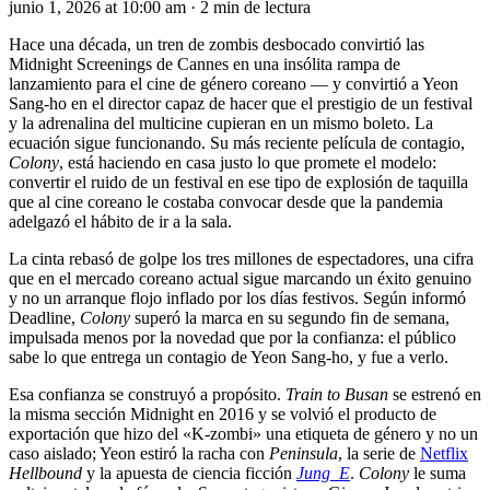
junio 1, 2026 at 10:00 am
·
2 min de lectura
Hace una década, un tren de zombis desbocado convirtió las
Midnight Screenings de Cannes en una insólita rampa de
lanzamiento para el cine de género coreano — y convirtió a Yeon
Sang-ho en el director capaz de hacer que el prestigio de un festival
y la adrenalina del multicine cupieran en un mismo boleto. La
ecuación sigue funcionando. Su más reciente película de contagio,
Colony
, está haciendo en casa justo lo que promete el modelo:
convertir el ruido de un festival en ese tipo de explosión de taquilla
que al cine coreano le costaba convocar desde que la pandemia
adelgazó el hábito de ir a la sala.
La cinta rebasó de golpe los tres millones de espectadores, una cifra
que en el mercado coreano actual sigue marcando un éxito genuino
y no un arranque flojo inflado por los días festivos. Según informó
Deadline,
Colony
superó la marca en su segundo fin de semana,
impulsada menos por la novedad que por la confianza: el público
sabe lo que entrega un contagio de Yeon Sang-ho, y fue a verlo.
Esa confianza se construyó a propósito.
Train to Busan
se estrenó en
la misma sección Midnight en 2016 y se volvió el producto de
exportación que hizo del «K-zombi» una etiqueta de género y no un
caso aislado; Yeon estiró la racha con
Peninsula
, la serie de
Netflix
Hellbound
y la apuesta de ciencia ficción
Jung_E
.
Colony
le suma