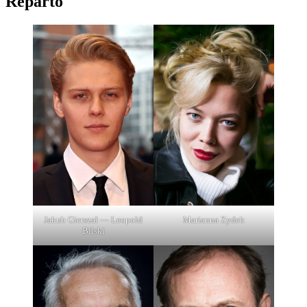
Reparto
Jakub Gierszał — Leopold
Marianna Zydek
Bilski