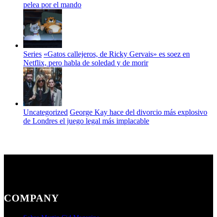
pelea por el mando
Series
«Gatos callejeros, de Ricky Gervais» es soez en
Netflix, pero habla de soledad y de morir
Uncategorized
George Kay hace del divorcio más explosivo
de Londres el juego legal más implacable