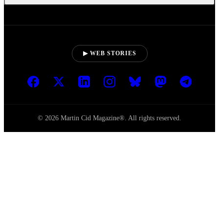
Sobre Martin Cid Magazine
Sala de Prensa
Miembros del equipo
Publicidad
Empleo
Contacto
ETHICS
Principios Editoriales
Declaración Ética
Política de Diversidad
Política de Correcciones
Política de Comentarios
Diversidad del Equipo
SUBSCRIBE TO OUR NEWSLETTER
Get the latest updates in your inbox.