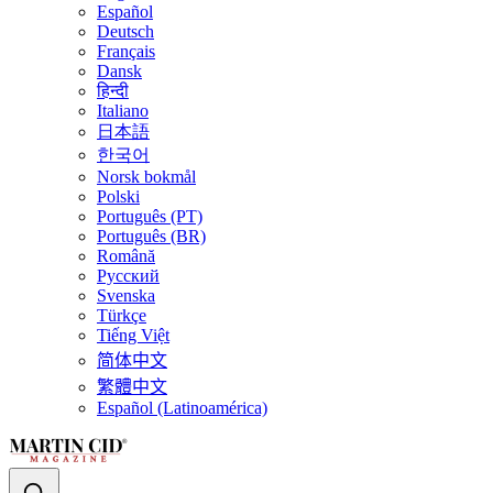
Español
Deutsch
Français
Dansk
हिन्दी
Italiano
日本語
한국어
Norsk bokmål
Polski
Português (PT)
Português (BR)
Română
Русский
Svenska
Türkçe
Tiếng Việt
简体中文
繁體中文
Español (Latinoamérica)