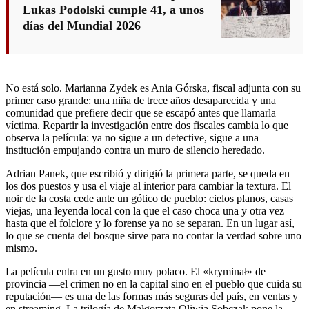
Lukas Podolski cumple 41, a unos
días del Mundial 2026
No está solo. Marianna Zydek es Ania Górska, fiscal adjunta con su
primer caso grande: una niña de trece años desaparecida y una
comunidad que prefiere decir que se escapó antes que llamarla
víctima. Repartir la investigación entre dos fiscales cambia lo que
observa la película: ya no sigue a un detective, sigue a una
institución empujando contra un muro de silencio heredado.
Adrian Panek, que escribió y dirigió la primera parte, se queda en
los dos puestos y usa el viaje al interior para cambiar la textura. El
noir de la costa cede ante un gótico de pueblo: cielos planos, casas
viejas, una leyenda local con la que el caso choca una y otra vez
hasta que el folclore y lo forense ya no se separan. En un lugar así,
lo que se cuenta del bosque sirve para no contar la verdad sobre uno
mismo.
La película entra en un gusto muy polaco. El «kryminał» de
provincia —el crimen no en la capital sino en el pueblo que cuida su
reputación— es una de las formas más seguras del país, en ventas y
en streaming. La trilogía de Małgorzata Oliwia Sobczak pone la