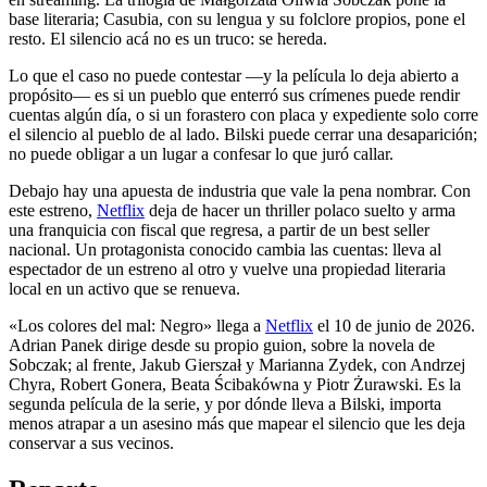
base literaria; Casubia, con su lengua y su folclore propios, pone el
resto. El silencio acá no es un truco: se hereda.
Lo que el caso no puede contestar —y la película lo deja abierto a
propósito— es si un pueblo que enterró sus crímenes puede rendir
cuentas algún día, o si un forastero con placa y expediente solo corre
el silencio al pueblo de al lado. Bilski puede cerrar una desaparición;
no puede obligar a un lugar a confesar lo que juró callar.
Debajo hay una apuesta de industria que vale la pena nombrar. Con
este estreno,
Netflix
deja de hacer un thriller polaco suelto y arma
una franquicia con fiscal que regresa, a partir de un best seller
nacional. Un protagonista conocido cambia las cuentas: lleva al
espectador de un estreno al otro y vuelve una propiedad literaria
local en un activo que se renueva.
«Los colores del mal: Negro» llega a
Netflix
el 10 de junio de 2026.
Adrian Panek dirige desde su propio guion, sobre la novela de
Sobczak; al frente, Jakub Gierszał y Marianna Zydek, con Andrzej
Chyra, Robert Gonera, Beata Ścibakówna y Piotr Żurawski. Es la
segunda película de la serie, y por dónde lleva a Bilski, importa
menos atrapar a un asesino más que mapear el silencio que les deja
conservar a sus vecinos.