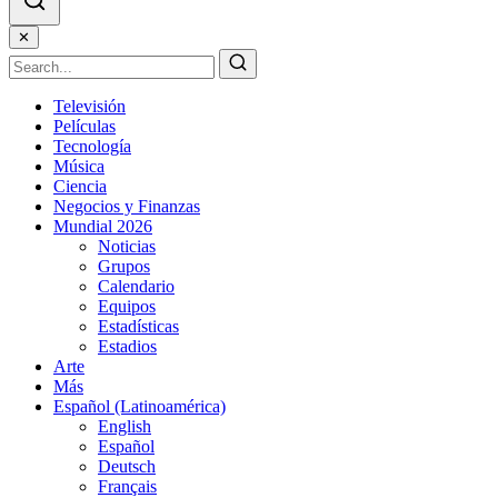
✕
Televisión
Películas
Tecnología
Música
Ciencia
Negocios y Finanzas
Mundial 2026
Noticias
Grupos
Calendario
Equipos
Estadísticas
Estadios
Arte
Más
Español (Latinoamérica)
English
Español
Deutsch
Français