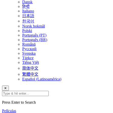
Dansk
हिन्दी
Italiano
日本語
한국어
Norsk bokmål
Polski
Português (PT)
Português (BR)
Română
Русский
Svenska
Türkçe
Tiếng Việt
简体中文
繁體中文
Español (Latinoamérica)
✕
Press Enter to Search
Películas