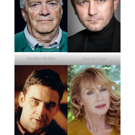
Zdzisław Wardejn
Andrzej Chyra