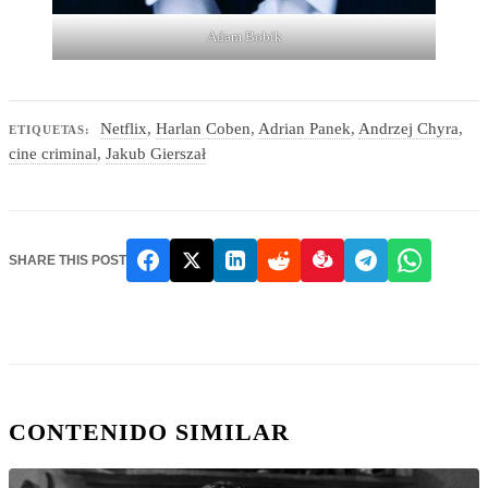
Adam Bobik
Netflix
,
Harlan Coben
,
Adrian Panek
,
Andrzej Chyra
,
ETIQUETAS:
cine criminal
,
Jakub Gierszał
SHARE THIS POST
CONTENIDO SIMILAR