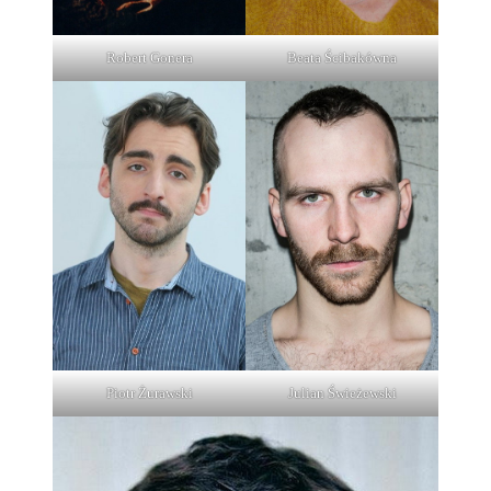
Robert Gonera
Beata Ścibakówna
Piotr Żurawski
Julian Świeżewski