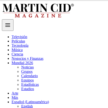
Televisión
Películas
Tecnología
Música
Ciencia
Negocios y Finanzas
Mundial 2026
Noticias
Grupos
Calendario
Equipos
Estadísticas
Estadios
Arte
Más
Español (Latinoamérica)
English