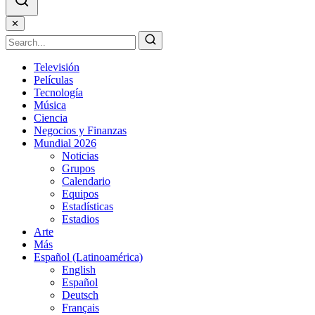
✕
Televisión
Películas
Tecnología
Música
Ciencia
Negocios y Finanzas
Mundial 2026
Noticias
Grupos
Calendario
Equipos
Estadísticas
Estadios
Arte
Más
Español (Latinoamérica)
English
Español
Deutsch
Français