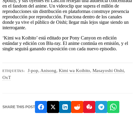
Spotify, y sus oyentes en Last.fm reflejan una audiencia concentrada
en el fandom del anime. Un videoclip que supera el millón de
reproducciones sin distribución en plataformas construye presencia
reproducción por reproducción. Funciona dentro de los canales
donde ya vive el público de Oishi; llegar más lejos sigue siendo un
interrogante.
‘Kimi wa Koibito’ está editado por Pony Canyon en edición
estándar y edición con Blu-ray. El anime continúa en emisión, y el
single seguirá ganando exposición con cada nuevo episodio.
J-pop
,
Anisong
,
Kimi wa Koibito
,
Masayoshi Oishi
,
ETIQUETAS:
OxT
SHARE THIS POST