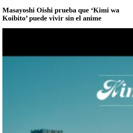
Masayoshi Oishi prueba que ‘Kimi wa
Koibito’ puede vivir sin el anime