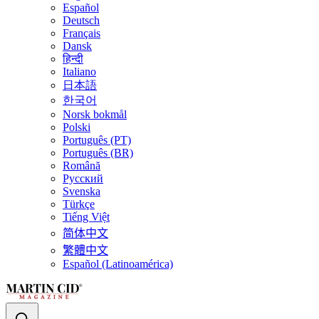
Español
Deutsch
Français
Dansk
हिन्दी
Italiano
日本語
한국어
Norsk bokmål
Polski
Português (PT)
Português (BR)
Română
Русский
Svenska
Türkçe
Tiếng Việt
简体中文
繁體中文
Español (Latinoamérica)