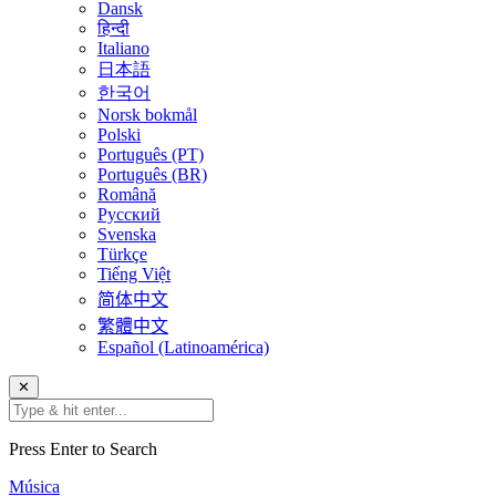
Dansk
हिन्दी
Italiano
日本語
한국어
Norsk bokmål
Polski
Português (PT)
Português (BR)
Română
Русский
Svenska
Türkçe
Tiếng Việt
简体中文
繁體中文
Español (Latinoamérica)
✕
Press Enter to Search
Música