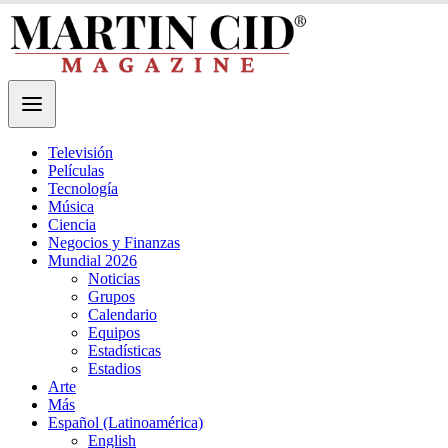
Televisión
Películas
Tecnología
Música
Ciencia
Negocios y Finanzas
Mundial 2026
Noticias
Grupos
Calendario
Equipos
Estadísticas
Estadios
Arte
Más
Español (Latinoamérica)
English