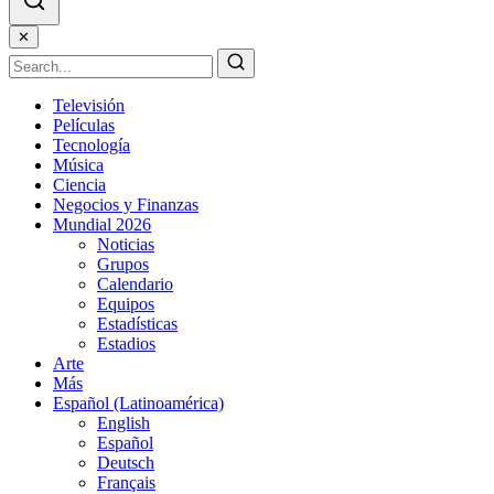
✕
Televisión
Películas
Tecnología
Música
Ciencia
Negocios y Finanzas
Mundial 2026
Noticias
Grupos
Calendario
Equipos
Estadísticas
Estadios
Arte
Más
Español (Latinoamérica)
English
Español
Deutsch
Français