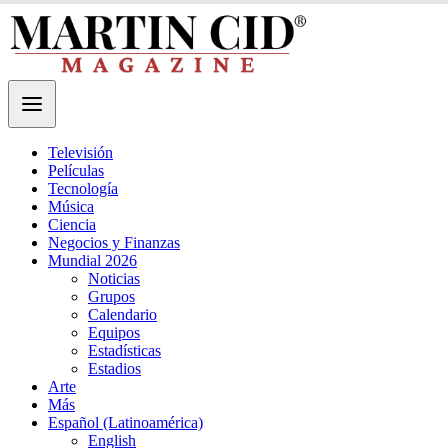
Televisión
Películas
Tecnología
Música
Ciencia
Negocios y Finanzas
Mundial 2026
Noticias
Grupos
Calendario
Equipos
Estadísticas
Estadios
Arte
Más
Español (Latinoamérica)
English