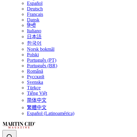
Español
Deutsch
Français
Dansk
हिन्दी
Italiano
日本語
한국어
Norsk bokmål
Polski
Português (PT)
Português (BR)
Română
Русский
Svenska
Türkçe
Tiếng Việt
简体中文
繁體中文
Español (Latinoamérica)