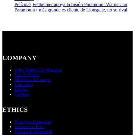
Películas
Feltheimer apoya la fusión Paramount-Warner: un
Paramount+ más grande es cliente de Lionsgate, no su rival
COMPANY
Sobre Martin Cid Magazine
Sala de Prensa
Miembros del equipo
Publicidad
Empleo
Contacto
ETHICS
Principios Editoriales
Declaración Ética
Política de Diversidad