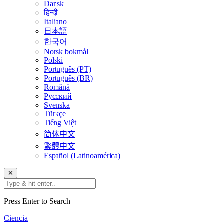
Dansk
हिन्दी
Italiano
日本語
한국어
Norsk bokmål
Polski
Português (PT)
Português (BR)
Română
Русский
Svenska
Türkçe
Tiếng Việt
简体中文
繁體中文
Español (Latinoamérica)
✕
Press Enter to Search
Ciencia