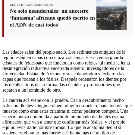
LECTURA RECOMENDADA
No solo neandertales: un ancestro
‘fantasma’ africano quedó escrito en
el ADN de casi todos
Las edades salen del propio suelo. Los sedimentos antiguos de la
región están en capas con ceniza volcánica, y esa ceniza guarda
cristales de feldespato que funcionan como relojes: al medir la lenta
desintegración radiactiva encerrada adentro, investigadores de la
Universidad Estatal de Arizona y sus colaboradores fecharon las
capas que rodean a los fósiles. Después ordenaron los dientes por
los detalles finos de su forma, las cúspides y proporciones que
separan a un homínido de otro.
La cautela acá viene con la prueba. Es un descubrimiento hecho
solo con dientes: ningún cráneo, ningún esqueleto, nada todavía que
muestre cómo eran estas criaturas ni cómo pudieron competir. Una
especie nueva nombrada a partir de un puñado de dientes es una
afirmación que van a tener que confirmar más fósiles, y el propio
equipo evita darle nombre formal. Lo que la anatomía dental sí
sostiene es el punto más fuerte: acá había más de un tipo de