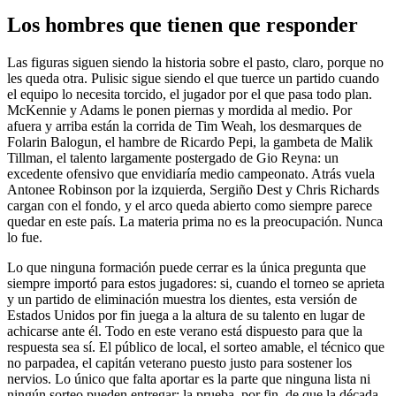
Los hombres que tienen que responder
Las figuras siguen siendo la historia sobre el pasto, claro, porque no
les queda otra. Pulisic sigue siendo el que tuerce un partido cuando
el equipo lo necesita torcido, el jugador por el que pasa todo plan.
McKennie y Adams le ponen piernas y mordida al medio. Por
afuera y arriba están la corrida de Tim Weah, los desmarques de
Folarin Balogun, el hambre de Ricardo Pepi, la gambeta de Malik
Tillman, el talento largamente postergado de Gio Reyna: un
excedente ofensivo que envidiaría medio campeonato. Atrás vuela
Antonee Robinson por la izquierda, Sergiño Dest y Chris Richards
cargan con el fondo, y el arco queda abierto como siempre parece
quedar en este país. La materia prima no es la preocupación. Nunca
lo fue.
Lo que ninguna formación puede cerrar es la única pregunta que
siempre importó para estos jugadores: si, cuando el torneo se aprieta
y un partido de eliminación muestra los dientes, esta versión de
Estados Unidos por fin juega a la altura de su talento en lugar de
achicarse ante él. Todo en este verano está dispuesto para que la
respuesta sea sí. El público de local, el sorteo amable, el técnico que
no parpadea, el capitán veterano puesto justo para sostener los
nervios. Lo único que falta aportar es la parte que ninguna lista ni
ningún sorteo pueden entregar: la prueba, por fin, de que la década