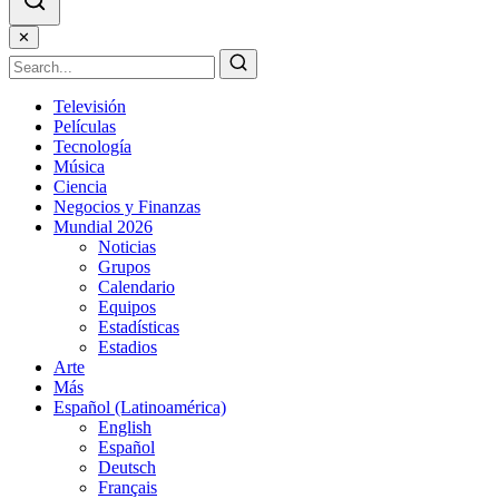
✕
Televisión
Películas
Tecnología
Música
Ciencia
Negocios y Finanzas
Mundial 2026
Noticias
Grupos
Calendario
Equipos
Estadísticas
Estadios
Arte
Más
Español (Latinoamérica)
English
Español
Deutsch
Français