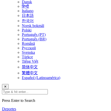
Dansk
हिन्दी
Italiano
日本語
한국어
Norsk bokmål
Polski
Português (PT)
Português (BR)
Română
Русский
Svenska
Türkçe
Tiếng Việt
简体中文
繁體中文
Español (Latinoamérica)
✕
Press Enter to Search
Deportes