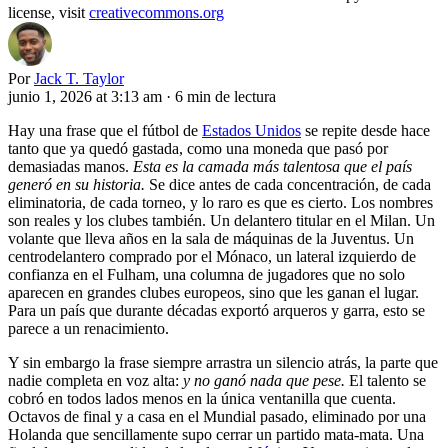
license, visit
creativecommons.org
Por
Jack T. Taylor
junio 1, 2026 at 3:13 am
·
6 min de lectura
Hay una frase que el fútbol de
Estados Unidos
se repite desde hace
tanto que ya quedó gastada, como una moneda que pasó por
demasiadas manos.
Esta es la camada más talentosa que el país
generó en su historia.
Se dice antes de cada concentración, de cada
eliminatoria, de cada torneo, y lo raro es que es cierto. Los nombres
son reales y los clubes también. Un delantero titular en el Milan. Un
volante que lleva años en la sala de máquinas de la Juventus. Un
centrodelantero comprado por el Mónaco, un lateral izquierdo de
confianza en el Fulham, una columna de jugadores que no solo
aparecen en grandes clubes europeos, sino que les ganan el lugar.
Para un país que durante décadas exportó arqueros y garra, esto se
parece a un renacimiento.
Y sin embargo la frase siempre arrastra un silencio atrás, la parte que
nadie completa en voz alta:
y no ganó nada que pese.
El talento se
cobró en todos lados menos en la única ventanilla que cuenta.
Octavos de final y a casa en el Mundial pasado, eliminado por una
Holanda que sencillamente supo cerrar un partido mata-mata. Una