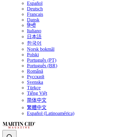
Español
Deutsch
Français
Dansk
हिन्दी
Italiano
日本語
한국어
Norsk bokmål
Polski
Português (PT)
Português (BR)
Română
Русский
Svenska
Türkçe
Tiếng Việt
简体中文
繁體中文
Español (Latinoamérica)