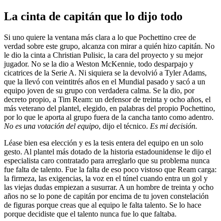
La cinta de capitán que lo dijo todo
Si uno quiere la ventana más clara a lo que Pochettino cree de
verdad sobre este grupo, alcanza con mirar a quién hizo capitán. No
le dio la cinta a Christian Pulisic, la cara del proyecto y su mejor
jugador. No se la dio a Weston McKennie, todo desparpajo y
cicatrices de la Serie A. Ni siquiera se la devolvió a Tyler Adams,
que la llevó con veintitrés años en el Mundial pasado y sacó a un
equipo joven de su grupo con verdadera calma. Se la dio, por
decreto propio, a Tim Ream: un defensor de treinta y ocho años, el
más veterano del plantel, elegido, en palabras del propio Pochettino,
por lo que le aporta al grupo fuera de la cancha tanto como adentro.
No es una votación del equipo
, dijo el técnico.
Es mi decisión.
Léase bien esa elección y es la tesis entera del equipo en un solo
gesto. Al plantel más dotado de la historia estadounidense le dijo el
especialista caro contratado para arreglarlo que su problema nunca
fue falta de talento. Fue la falta de eso poco vistoso que Ream carga:
la firmeza, las exigencias, la voz en el túnel cuando entra un gol y
las viejas dudas empiezan a susurrar. A un hombre de treinta y ocho
años no se lo pone de capitán por encima de tu joven constelación
de figuras porque creas que al equipo le falta talento. Se lo hace
porque decidiste que el talento nunca fue lo que faltaba.