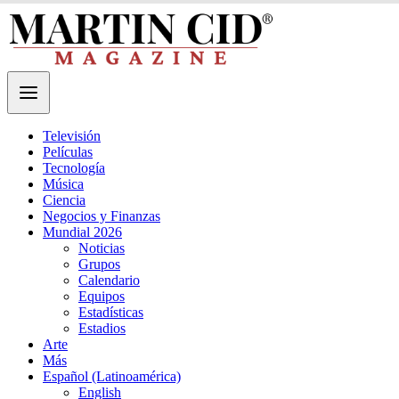
Televisión
Películas
Tecnología
Música
Ciencia
Negocios y Finanzas
Mundial 2026
Noticias
Grupos
Calendario
Equipos
Estadísticas
Estadios
Arte
Más
Español (Latinoamérica)
English