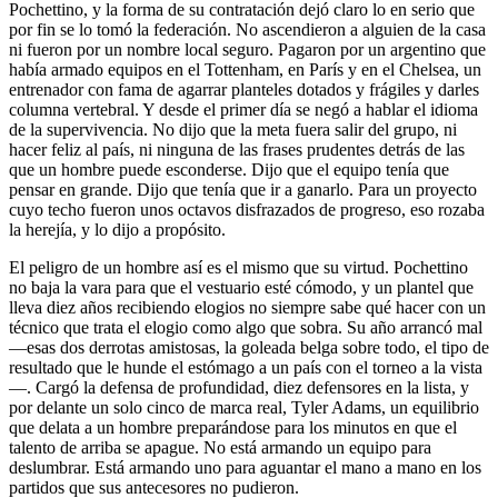
Pochettino, y la forma de su contratación dejó claro lo en serio que
por fin se lo tomó la federación. No ascendieron a alguien de la casa
ni fueron por un nombre local seguro. Pagaron por un argentino que
había armado equipos en el Tottenham, en París y en el Chelsea, un
entrenador con fama de agarrar planteles dotados y frágiles y darles
columna vertebral. Y desde el primer día se negó a hablar el idioma
de la supervivencia. No dijo que la meta fuera salir del grupo, ni
hacer feliz al país, ni ninguna de las frases prudentes detrás de las
que un hombre puede esconderse. Dijo que el equipo tenía que
pensar en grande. Dijo que tenía que ir a ganarlo. Para un proyecto
cuyo techo fueron unos octavos disfrazados de progreso, eso rozaba
la herejía, y lo dijo a propósito.
El peligro de un hombre así es el mismo que su virtud. Pochettino
no baja la vara para que el vestuario esté cómodo, y un plantel que
lleva diez años recibiendo elogios no siempre sabe qué hacer con un
técnico que trata el elogio como algo que sobra. Su año arrancó mal
—esas dos derrotas amistosas, la goleada belga sobre todo, el tipo de
resultado que le hunde el estómago a un país con el torneo a la vista
—. Cargó la defensa de profundidad, diez defensores en la lista, y
por delante un solo cinco de marca real, Tyler Adams, un equilibrio
que delata a un hombre preparándose para los minutos en que el
talento de arriba se apague. No está armando un equipo para
deslumbrar. Está armando uno para aguantar el mano a mano en los
partidos que sus antecesores no pudieron.