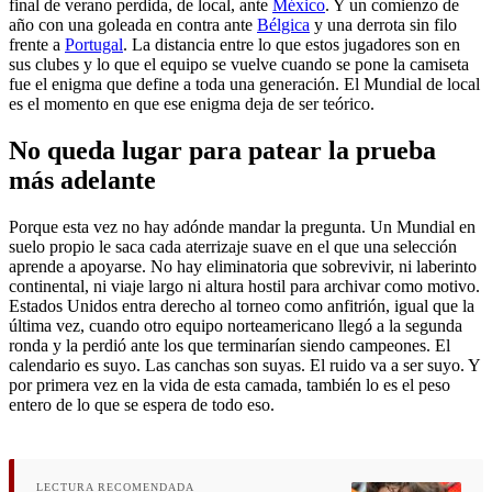
final de verano perdida, de local, ante
México
. Y un comienzo de
año con una goleada en contra ante
Bélgica
y una derrota sin filo
frente a
Portugal
. La distancia entre lo que estos jugadores son en
sus clubes y lo que el equipo se vuelve cuando se pone la camiseta
fue el enigma que define a toda una generación. El Mundial de local
es el momento en que ese enigma deja de ser teórico.
No queda lugar para patear la prueba
más adelante
Porque esta vez no hay adónde mandar la pregunta. Un Mundial en
suelo propio le saca cada aterrizaje suave en el que una selección
aprende a apoyarse. No hay eliminatoria que sobrevivir, ni laberinto
continental, ni viaje largo ni altura hostil para archivar como motivo.
Estados Unidos entra derecho al torneo como anfitrión, igual que la
última vez, cuando otro equipo norteamericano llegó a la segunda
ronda y la perdió ante los que terminarían siendo campeones. El
calendario es suyo. Las canchas son suyas. El ruido va a ser suyo. Y
por primera vez en la vida de esta camada, también lo es el peso
entero de lo que se espera de todo eso.
LECTURA RECOMENDADA