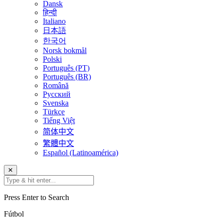
Dansk
हिन्दी
Italiano
日本語
한국어
Norsk bokmål
Polski
Português (PT)
Português (BR)
Română
Русский
Svenska
Türkçe
Tiếng Việt
简体中文
繁體中文
Español (Latinoamérica)
✕
Press Enter to Search
Fútbol