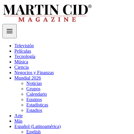
Televisión
Películas
Tecnología
Música
Ciencia
Negocios y Finanzas
Mundial 2026
Noticias
Grupos
Calendario
Equipos
Estadísticas
Estadios
Arte
Más
Español (Latinoamérica)
English