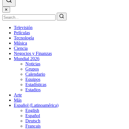
✕
Televisión
Películas
Tecnología
Música
Ciencia
Negocios y Finanzas
Mundial 2026
Noticias
Grupos
Calendario
Equipos
Estadísticas
Estadios
Arte
Más
Español (Latinoamérica)
English
Español
Deutsch
Français