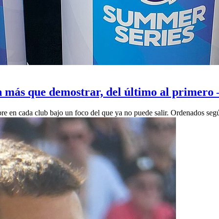
 más que demostrar, del último al primero 
re en cada club bajo un foco del que ya no puede salir. Ordenados seg