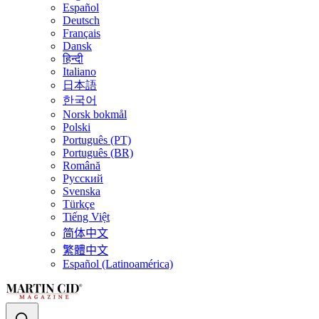
Español
Deutsch
Français
Dansk
हिन्दी
Italiano
日本語
한국어
Norsk bokmål
Polski
Português (PT)
Português (BR)
Română
Русский
Svenska
Türkçe
Tiếng Việt
简体中文
繁體中文
Español (Latinoamérica)